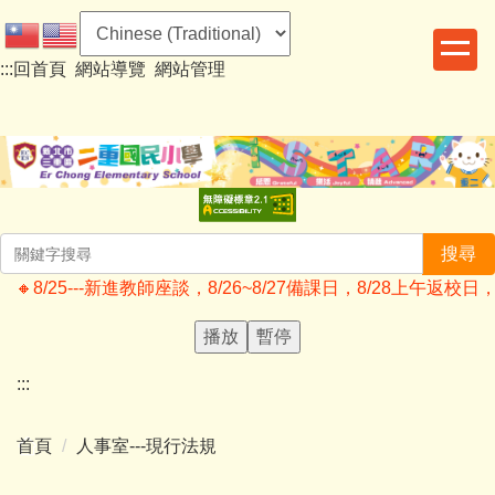
跳
到
:::
回首頁
網站導覽
網站管理
主
要
內
容
區
搜尋
🔸️8/25---新進教師座談，8/26~8/27備課日，8/28上
播放
暫停
:::
首頁
人事室---現行法規