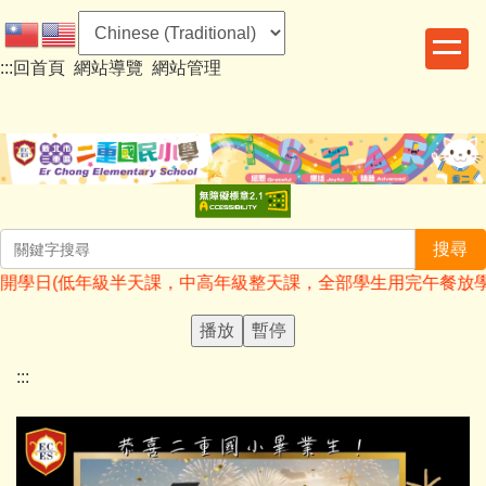
跳
到
:::
回首頁
網站導覽
網站管理
主
要
內
容
區
搜尋
31全校開學日(低年級半天課，中高年級整天課，全部學生用完午餐放學大約1
播放
暫停
:::