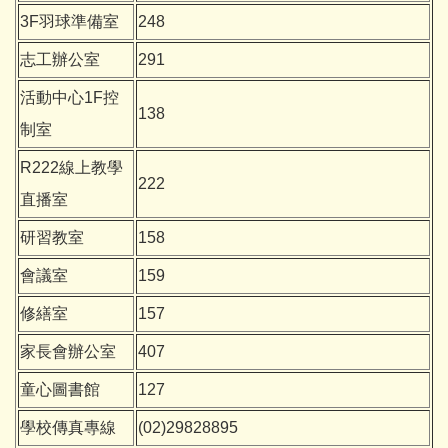
3F羽球準備室
248
志工辦公室
291
活動中心1F控
138
制室
R222線上教學
222
直播室
研習教室
158
會議室
159
修繕室
157
家長會辦公室
407
童心圖書館
127
學校傳真專線
(02)29828895