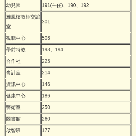
幼兒園
191(主任)、190、192
雅風樓教師交誼
301
室
視聽中心
506
學前特教
193、194
合作社
225
會計室
214
資訊中心
146
健康中心
186
警衛室
250
圖書館
260
啟智班
177