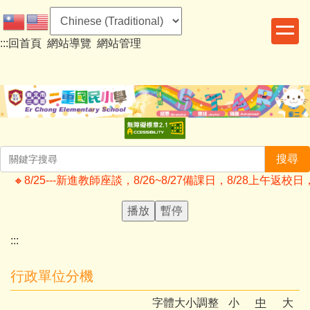
跳
到
:::
回首頁
網站導覽
網站管理
主
要
內
容
區
搜尋
🔸️8/25---新進教師座談，8/26~8/27備課日，8/28上
播放
暫停
:::
行政單位分機
字體大小調整
小
中
大