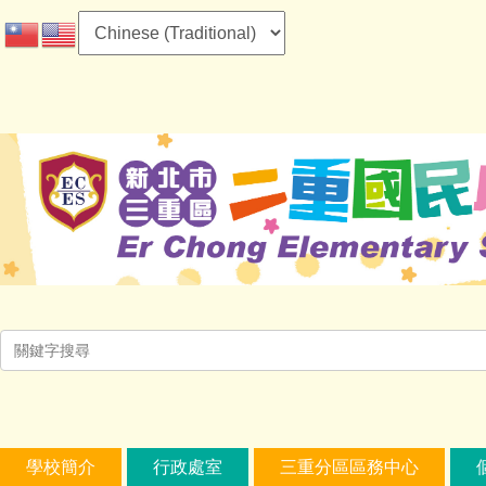
跳
到
主
要
內
容
區
學校簡介
行政處室
三重分區區務中心