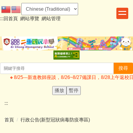
跳
到
:::
回首頁
網站導覽
網站管理
主
要
內
容
區
搜尋
🔸️8/25---新進教師座談，8/26~8/27備課日，8/2
播放
暫停
:::
首頁
行政公告(新型冠狀病毒防疫專區)