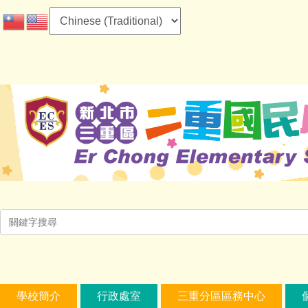
跳
到
主
要
內
容
區
學校簡介
行政處室
三重分區區務中心