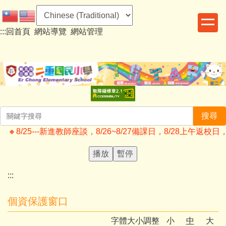
跳
到
:::
回首頁
網站導覽
網站管理
主
要
內
容
區
搜尋
🔸️8/25---新進教師座談，8/26~8/27備課日，8/28上
播放
暫停
:::
個資保護窗口
字體大小調整
小
中
大