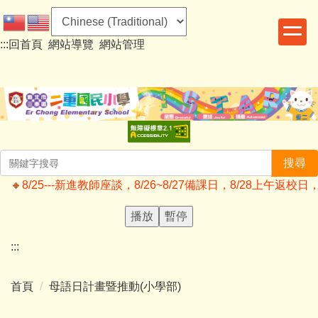
跳
到
:::
回首頁
網站導覽
網站管理
主
要
內
容
區
搜尋
🔸️8/25---新進教師座談，8/26~8/27備課日，8/28上
播放
暫停
:::
首頁
母語日計畫暨推動(小學部)