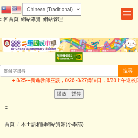
跳
到
:::
回首頁
網站導覽
網站管理
主
要
內
容
區
搜尋
🔸️8/25---新進教師座談，8/26~8/27備課日，8/2
播放
暫停
:::
首頁
本土語相關網站資源(小學部)