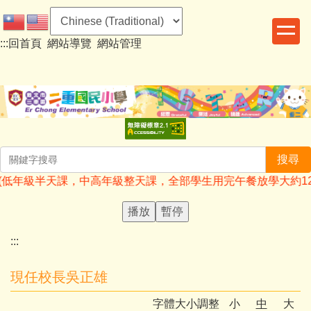
跳
到
:::
回首頁
網站導覽
網站管理
主
要
內
容
區
搜尋
學日(低年級半天課，中高年級整天課，全部學生用完午餐放學大約12:40)
播放
暫停
:::
現任校長吳正雄
字體大小調整
小
中
大