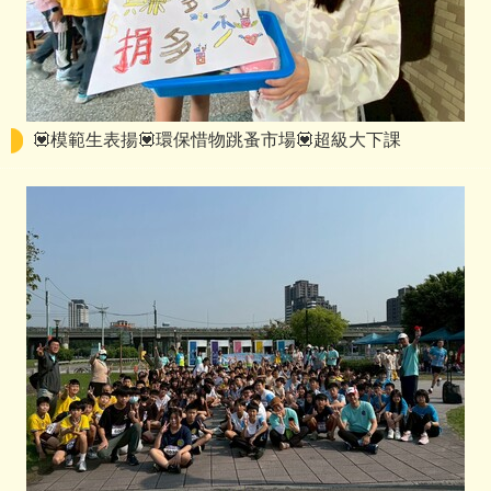
💟模範生表揚💟環保惜物跳蚤市場💟超級大下課