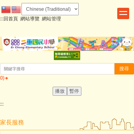
跳
到
:::
回首頁
網站導覽
網站管理
主
要
內
容
區
搜尋
🔸️8/2
播放
暫停
:::
家長服務