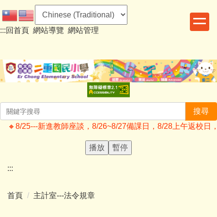
跳
到
:::
回首頁
網站導覽
網站管理
主
要
內
容
區
搜尋
🔸️8/25---新進教師座談，8/26~8/27備課日，8/28上
播放
暫停
:::
首頁
主計室---法令規章