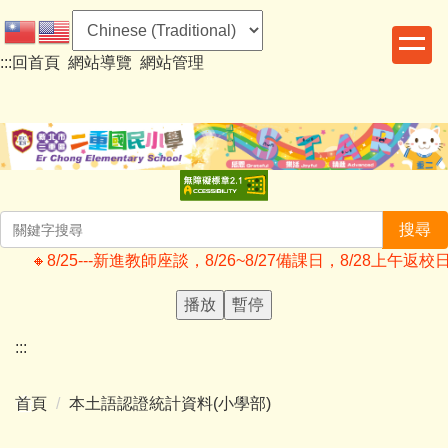
跳
到
:::
回首頁
網站導覽
網站管理
主
要
內
容
區
搜尋
🔸️8/25---新進教師座談，8/26~8/27備課日，8/28
播放
暫停
:::
首頁
本土語認證統計資料(小學部)