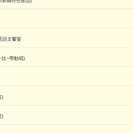
紹各國特色產品)
受語文饗宴
比~帶動唱)
)
)