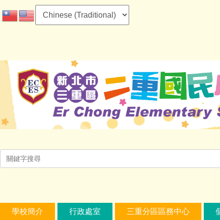
跳
到
主
要
內
容
區
學校簡介
行政處室
三重分區區務中心