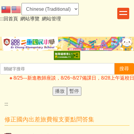
跳
到
:::
回首頁
網站導覽
網站管理
主
要
內
容
區
搜尋
🔸️8/25---新進教師座談，8/26~8/27備課日，8/2
播放
暫停
:::
修正國內出差旅費報支要點問答集