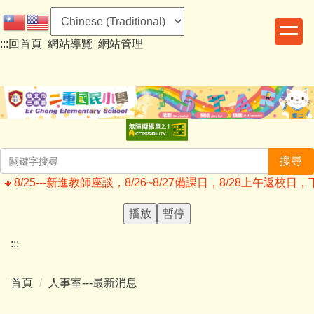
跳
到
:::
回首頁
網站導覽
網站管理
主
要
內
容
區
搜尋
🔸️8/25---新進教師座談，8/26~8/27備課日，8/28上午
播放
暫停
:::
首頁
人事室---最新消息