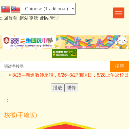
跳
到
:::
回首頁
網站導覽
網站管理
主
要
內
容
區
搜尋
🔸️8/25---新進教師座談，8/26~8/27備課日，8/28
播放
暫停
:::
校徽(手繪版)