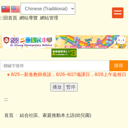
跳
到
:::
回首頁
網站導覽
網站管理
主
要
內
容
區
搜尋
🔸️8/25---新進教師座談，8/26~8/27備課日，8/28
播放
暫停
:::
首頁
結合社區、家庭推動本土語(幼兒園)