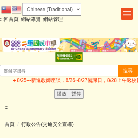
跳
到
:::
回首頁
網站導覽
網站管理
主
要
內
容
區
搜尋
🔸️8/25---新進教師座談，8/26~8/27備課日，8/2
播放
暫停
:::
首頁
行政公告(交通安全宣導)