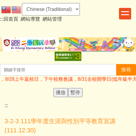
跳
到
:::
回首頁
網站導覽
網站管理
主
要
內
容
區
搜尋
27備課日，8/28上午返校日，下午校務會議，8/31全校開學日(低年級
播放
暫停
:::
3-2-3 111學年度生涯與性別平等教育宣講
(111.12.30)