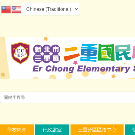
跳
到
主
要
內
容
區
學校簡介
行政處室
三重分區區務中心