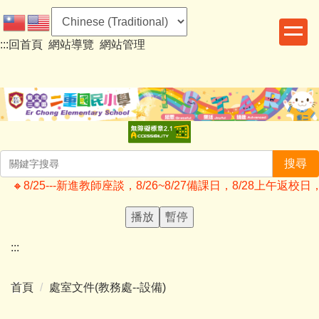
跳
到
:::
回首頁
網站導覽
網站管理
主
要
內
容
區
搜尋
🔸️8/25---新進教師座談，8/26~8/27備課日，8/28
播放
暫停
:::
首頁
處室文件(教務處--設備)